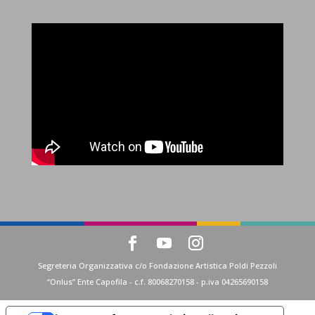
Segreteria Organizzativa c/o Fondazione Artistica Poldi Pezzoli
“Onlus” Ente Capofila - c.f. 80068270158 - p.iva 04265690158