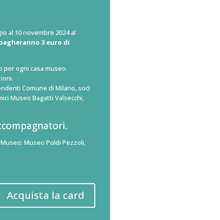
io al 10 novembre 2024 al
pagheranno 3 euro di
so per ogni casa museo.
ioni.
pendenti Comune di Milano, soci
mici Museo Bagatti Valsecchi,
accompagnatori.
 Museo: Museo Poldi Pezzoli,
Acquista la card