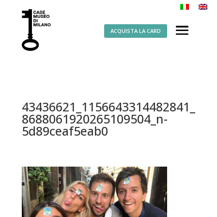
ACQUISTA LA CARD
43436621_1156643314482841_
8688061920265109504_n-
5d89ceaf5eab0