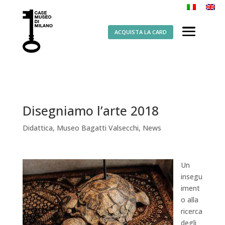
ACQUISTA LA CARD
Disegniamo l’arte 2018
Didattica
,
Museo Bagatti Valsecchi
,
News
Un
insegu
iment
o alla
ricerca
degli