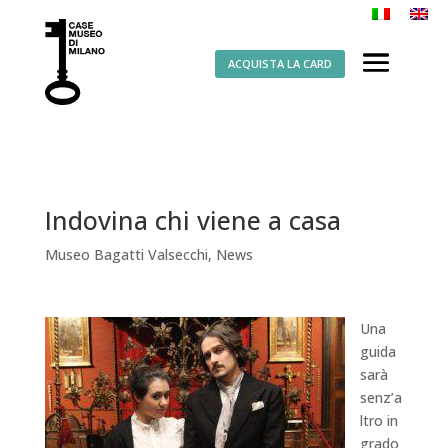
ACQUISTA LA CARD
Indovina chi viene a casa
Museo Bagatti Valsecchi
,
News
Una
guida
sarà
senz’a
ltro in
grado