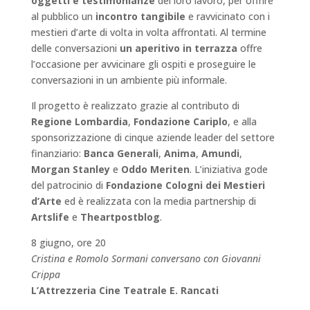
oggetti e testimonianze
del loro lavoro, per offrire
al pubblico un
incontro tangibile
e ravvicinato con i
mestieri d’arte di volta in volta affrontati. Al termine
delle conversazioni
un aperitivo in terrazza
offre
l’occasione per avvicinare gli ospiti e proseguire le
conversazioni in un ambiente più informale.
Il progetto è realizzato grazie al contributo di
Regione Lombardia
,
Fondazione Cariplo
, e alla
sponsorizzazione di cinque aziende leader del settore
finanziario:
Banca Generali
,
Anima
,
Amundi
,
Morgan Stanley
e
Oddo Meriten
. L’iniziativa gode
del patrocinio di
Fondazione Cologni dei Mestieri
d’Arte
ed è realizzata con la media partnership di
Artslife
e
Theartpostblog
.
8 giugno, ore 20
Cristina e Romolo Sormani conversano con Giovanni
Crippa
L’Attrezzeria Cine Teatrale E. Rancati