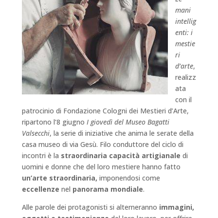
mani
intellig
enti: i
mestie
ri
d’arte
,
realizz
ata
con il
patrocinio di Fondazione Cologni dei Mestieri d’Arte,
ripartono l’8 giugno
I giovedì del Museo Bagatti
Valsecchi
, la serie di iniziative che anima le serate della
casa museo di via Gesù. Filo conduttore del ciclo di
incontri è la
straordinaria capacità artigianale
di
uomini e donne che del loro mestiere hanno fatto
un’arte straordinaria,
imponendosi come
eccellenze
nel
panorama mondiale
.
Alle parole dei protagonisti si alterneranno
immagini,