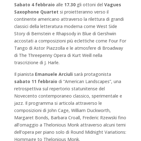
Sabato 4 febbraio
alle
17.30
gli ottoni del
Vagues
Saxophone Quartet
si proietteranno verso il
continente americano attraverso la rilettura di grandi
classici della letteratura moderna come West Side
Story di Bernstein e Rhapsody in Blue di Gershwin
accostati a composizioni più eclettiche come Four For
Tango di Astor Piazzolla e le atmosfere di Broadway
di The Threepenny Opera di Kurt Weill nella
trascrizione di J. Harle.
Il pianista
Emanuele Arciuli
sarà protagonista
sabato 11 febbraio
di “American Landscapes”, una
retrospettiva sul repertorio statunitense del
Novecento contemporaneo classico, sperimentale e
jazz. Il programma si articola attraverso le
composizioni di John Cage, William Duckworth,
Margaret Bonds, Barbara Croall, Frederic Rzewski fino
all’omaggio a Thelonious Monk attraverso alcuni temi
dell’opera per piano solo di Round Midnight Variations:
Hommage to Thelonious Monk.