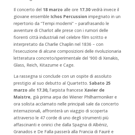
Il concerto del
18 marzo
alle ore
17.30
vedrà invece il
giovane ensemble
Ichos Percussion
impegnato in un
repertorio da “Tempi moderni” – parafrasando le
avventure di Charlot alle prese con i rumori delle
fiorenti città industriali nel celebre film scritto e
interpretato da Charlie Chaplin nel 1836 – con
l’esecuzione di alcune composizioni delle rivoluzionaria
letteratura concreto/sperimentale del ‘900 di Xenakis,
Glass, Reich, Kitazume e Cage.
La rassegna si conclude con un ospite di assoluto
prestigio al suo debutto al Quartetto.
Sabato 25
marzo
alle
17.30,
l’arpista francese
Xavier de
Maistre
, già prima arpa dei Wiener Philharmoniker e
ora solista acclamato nelle principali sale da concerto
internazionali, affronterà un viaggio di scoperta
attraverso le 47 corde di uno degli strumenti più
affascinanti e onirici che dalla Spagna di Albéniz,
Granados e De Falla passerà alla Francia di Fauré e