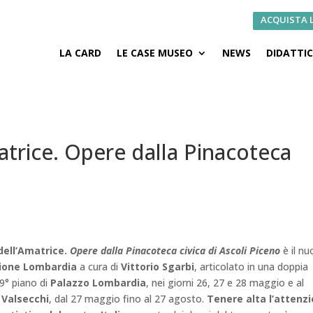
ACQUISTA 
LA CARD
LE CASE MUSEO
NEWS
DIDATTI
atrice. Opere dalla Pinacoteca
dell’Amatrice.
Opere dalla Pinacoteca civica di Ascoli Piceno
è il n
ione Lombardia
a cura di
Vittorio Sgarbi
, articolato in una doppia
39° piano di
Palazzo Lombardia
, nei giorni 26, 27 e 28 maggio e al
 Valsecchi
, dal 27 maggio fino al 27 agosto.
Tenere alta l’attenz