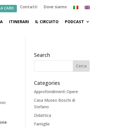
Contatti
Dove siamo
LA CARD
CA
ITINERARI
IL CIRCUITO
PODCAST
Search
Categories
Approfondimenti Opere
Casa Museo Boschi di
uovo
Stefano
Didattica
ione
Famiglie