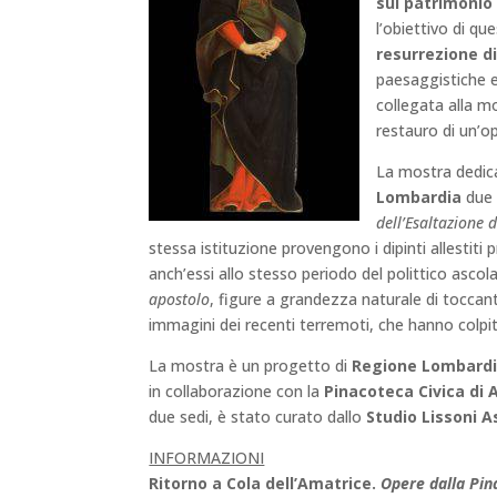
sul patrimonio 
l’obiettivo di qu
resurrezione di
paesaggistiche e
collegata alla mo
restauro di un’o
La mostra dedica
Lombardia
due 
dell’Esaltazione 
stessa istituzione provengono i dipinti allestiti 
anch’essi allo stesso periodo del polittico ascol
apostolo
, figure a grandezza naturale di toccan
immagini dei recenti terremoti, che hanno colpito 
La mostra è un progetto di
Regione Lombard
in collaborazione con la
Pinacoteca Civica di 
due sedi, è stato curato dallo
Studio Lissoni A
INFORMAZIONI
Ritorno a Cola dell’Amatrice.
Opere dalla Pin