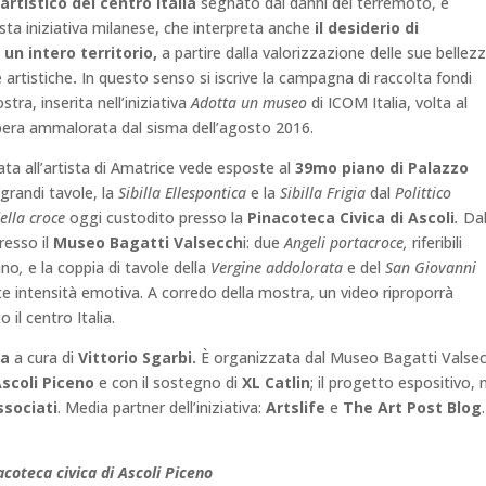
artistico del centro Italia
segnato dai danni del terremoto, è
esta iniziativa milanese, che interpreta anche
il desiderio di
 un intero territorio,
a partire dalla valorizzazione delle sue bellez
 artistiche
.
In questo senso si iscrive la campagna di raccolta fondi
stra, inserita nell’iniziativa
Adotta un museo
di ICOM Italia, volta al
pera ammalorata dal sisma dell’agosto 2016.
ta all’artista di Amatrice vede esposte al
39mo piano di Palazzo
grandi tavole, la
Sibilla Ellespontica
e la
Sibilla Frigia
dal
Polittico
della croce
oggi custodito presso la
Pinacoteca Civica di Ascoli
.
Dal
presso il
Museo Bagatti Valsecch
i: due
Angeli portacroce,
riferibili
ano
,
e la coppia di tavole della
Vergine addolorata
e del
San Giovanni
te intensità emotiva. A corredo della mostra, un video riproporrà
il centro Italia.
ia
a cura di
Vittorio Sgarbi.
È organizzata dal Museo Bagatti Valsec
Ascoli Piceno
e con il sostegno di
XL Catlin
; il progetto espositivo, 
ssociati
. Media partner dell’iniziativa:
Artslife
e
The Art Post Blog
.
acoteca civica di Ascoli Piceno