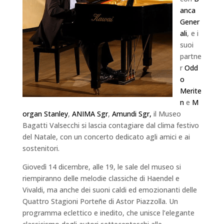
anca
Gener
ali
, e i
suoi
partne
r
Odd
o
Merite
n
e
M
organ Stanley
,
ANIMA Sgr
,
Amundi Sgr,
il Museo
Bagatti Valsecchi si lascia contagiare dal clima festivo
del Natale, con un concerto dedicato agli amici e ai
sostenitori.
Giovedì 14 dicembre, alle 19, le sale del museo si
riempiranno delle melodie classiche di Haendel e
Vivaldi, ma anche dei suoni caldi ed emozionanti delle
Quattro Stagioni Porteñe di Astor Piazzolla. Un
programma eclettico e inedito, che unisce l’elegante