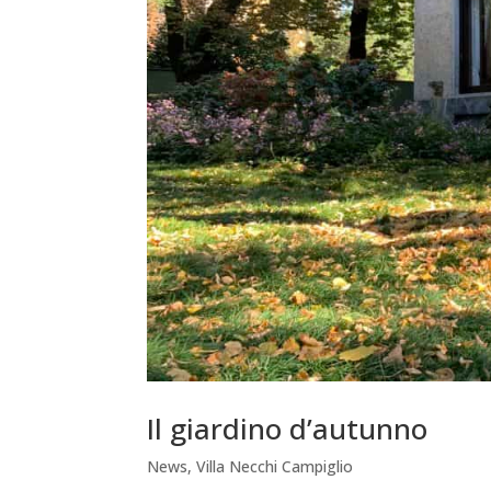
Il giardino d’autunno
News
,
Villa Necchi Campiglio